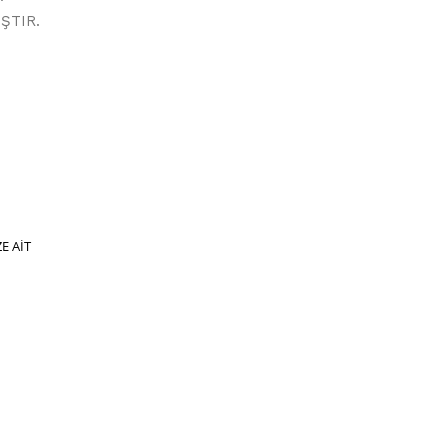
ŞTIR.
E AİT