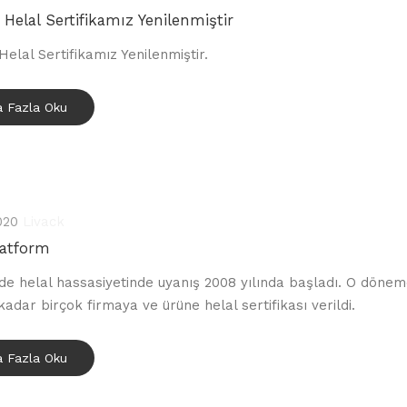
Helal Sertifikamız Yenilenmiştir
elal Sertifikamız Yenilenmiştir.
 Fazla Oku
020
Livack
latform
de helal hassasiyetinde uyanış 2008 yılında başladı. O döne
adar birçok firmaya ve ürüne helal sertifikası verildi.
 Fazla Oku