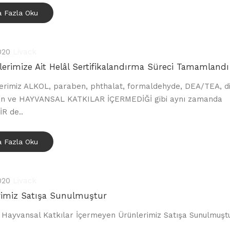
 Fazla Oku
020
Livack
erimize Ait Helâl Sertifikalandırma Süreci Tamamlandı
erimiz ALKOL, paraben, phthalat, formaldehyde, DEA/TEA, d
on ve HAYVANSAL KATKILAR İÇERMEDİĞİ gibi aynı zamanda
R de..
 Fazla Oku
020
Livack
rimiz Satışa Sunulmuştur
 Hayvansal Katkılar İçermeyen Ürünlerimiz Satışa Sunulmuştu