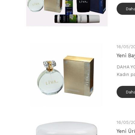
Daha
16/05/2
Yeni B
DAHA YO
Kadın p
Daha
16/05/2
Yeni Ür