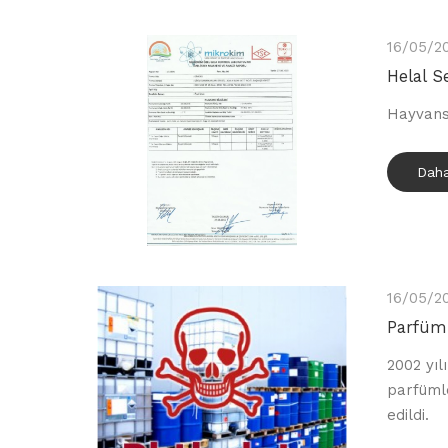
16/05/2
Helal S
Hayvansa
Daha
16/05/2
Parfüm
2002 yıl
parfüml
edildi.