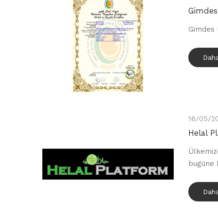
Gimdes 
Gimdes H
Daha
16/05/2
Helal P
Ülkemiz
bugüne k
Daha