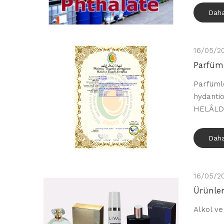
Daha
16/05/2
Parfüml
Parfüml
hydanti
HELÂLDİ
Daha
16/05/2
Ürünle
Alkol ve