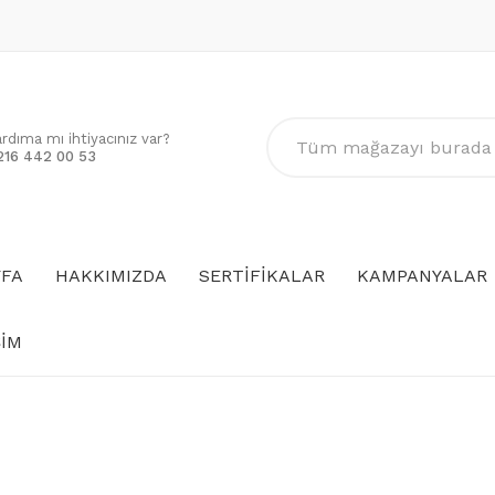
ardıma mı ihtiyacınız var?
216 442 00 53
YFA
HAKKIMIZDA
SERTIFIKALAR
KAMPANYALAR
ŞIM