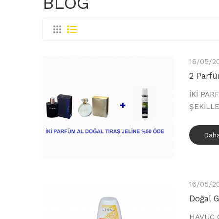
BLOG
16/05/2
2 Parf
İKİ PA
ŞEKİLLE
Daha
16/05/2
Doğal G
HAVUÇ Ç