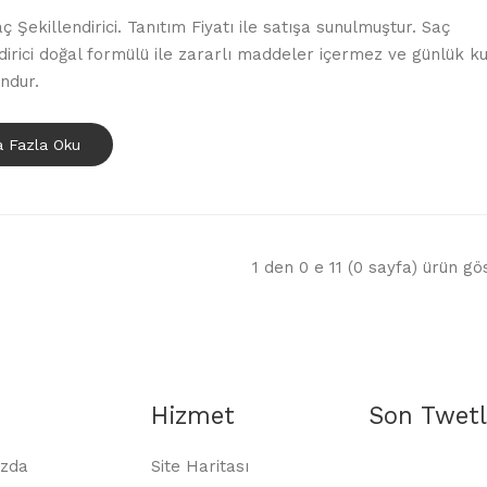
ç Şekillendirici. Tanıtım Fiyatı ile satışa sunulmuştur. Saç
dirici doğal formülü ile zararlı maddeler içermez ve günlük k
undur.
 Fazla Oku
1 den 0 e 11 (0 sayfa) ürün gös
Hizmet
Son Twetl
zda
Site Haritası