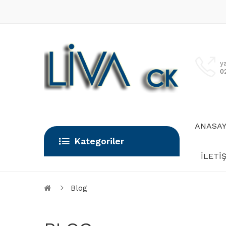
y
0
ANASA
Kategoriler
İLETI
Blog