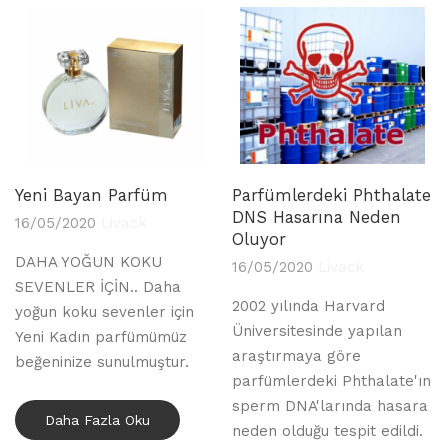
Yeni Bayan Parfüm
Parfümlerdeki Phthalate
DNS Hasarına Neden
16/05/2020
Livack
Oluyor
DAHA YOĞUN KOKU
16/05/2020
Livack
SEVENLER İÇİN.. Daha
2002 yılında Harvard
yoğun koku sevenler için
Üniversitesinde yapılan
Yeni Kadın parfümümüz
araştırmaya göre
beğeninize sunulmuştur.
parfümlerdeki Phthalate'ın
sperm DNA'larında hasara
Daha Fazla Oku
neden olduğu tespit edildi.