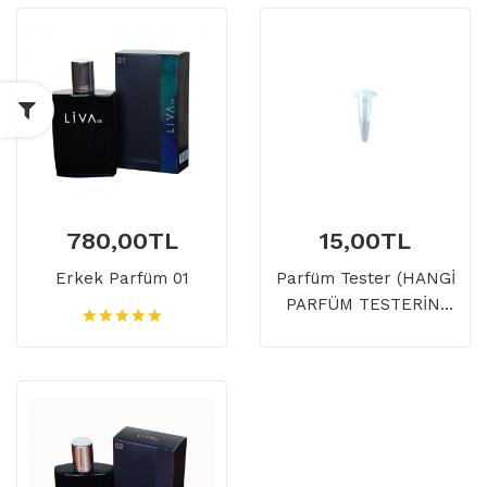
780,00TL
15,00TL
Erkek Parfüm 01
Parfüm Tester (HANGİ
PARFÜM TESTERİNİ
İSTEDİĞİNİZİ SİPARİŞ
OLUŞTURURKEN
AÇIKLAMA KISMINA
BELİRTİNİZ LÜTFEN)